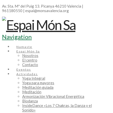
Av. Sta. Mª del Puig 13. Picanya 46210 Valencia |
961180550 | espai@monsavalencia.org
Navigation
Namaste
Espai Món Sa
Nosotros
El centro
Contacto
Eventos
Actividades
Yoga Integral
Yoga para mayores
Meditación guiada
Meditación
Armonización Vibracional Energética
Biodanza
InsideDance «Los 7 Chakras, la Danza y el
Sonido»