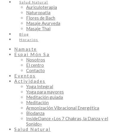
Salud Natural
Auriculoterapia
Naturopatia
Flores de Bach
Masaje Ayurveda
Masaje Thai
Blog
Horarios
Namaste
Espai Món Sa
Nosotros
El centro
Contacto
Eventos
Actividades
Yoga Integral
Yoga para mayores
Meditación guiada
Meditación
Armonización Vibracional Energética
Biodanza
InsideDance «Los 7 Chakras, la Danza y el
Sonido»
Salud Natural