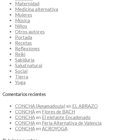
Maternidad
Medicina alternativa
Mujeres
Música
Niños
Otros autores
Portada
Recetas
Reflexiones
Reiki
Sabiduría
Salud natural
Social
Tierra
Yoga
Comentarios recientes
CONCHA (Amamadoula)
en
EL ABRAZO
CONCHA
en
Flores de BACH
CONCHA
en
El elefante Encadenado
CONCHA
en
Feria Alternativa de Valencia
CONCHA
en
ACROYOGA