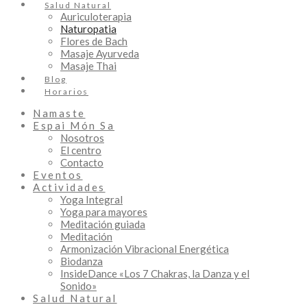
Salud Natural
Auriculoterapia
Naturopatia
Flores de Bach
Masaje Ayurveda
Masaje Thai
Blog
Horarios
Namaste
Espai Món Sa
Nosotros
El centro
Contacto
Eventos
Actividades
Yoga Integral
Yoga para mayores
Meditación guiada
Meditación
Armonización Vibracional Energética
Biodanza
InsideDance «Los 7 Chakras, la Danza y el
Sonido»
Salud Natural