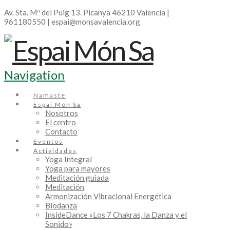
Av. Sta. Mª del Puig 13. Picanya 46210 Valencia |
961180550 | espai@monsavalencia.org
Navigation
Namaste
Espai Món Sa
Nosotros
El centro
Contacto
Eventos
Actividades
Yoga Integral
Yoga para mayores
Meditación guiada
Meditación
Armonización Vibracional Energética
Biodanza
InsideDance «Los 7 Chakras, la Danza y el
Sonido»