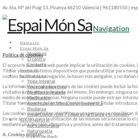
Av. Sta. Mª del Puig 13. Picanya 46210 Valencia | 961180550 | e
Navigation
Namaste
Espai Món Sa
Nosotros
Política de coockies
El centro
Contacto
El acceso a la nuestra web puede implicar la utilización de cookie
Titular y en los distintos dispositivos que pueda utilizar para nav
Eventos
cookies facilitan la navegación, la hacen más amigable, y no dañan 
Actividades
Yoga Integral
La información recabada a través de las cookies puede incluir la fech
Yoga para mayores
visitados justo antes y después del mismo. Sin embargo, ninguna c
Meditación guiada
medio de contacto personal. Ninguna cookie puede extraer informaci
Meditación
Titular forme parte del archivo Cookie es que el Titular introduzc
Armonización Vibracional Energética
Biodanza
Las cookies que permiten identificar a una persona se consideran da
InsideDance «Los 7 Chakras, la Danza y el Sonido»
En este sentido, para la utilización de las mismas será necesario e
Salud Natural
mediante una decisión afirmativa y positiva, antes del tratamiento 
Auriculoterapia
Naturopatia
A. Cookies propias
Flores de Bach