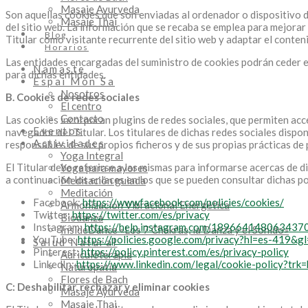
Masaje Ayurveda
Son aquellas cookies que son enviadas al ordenador o disposit
Masaje Thai
del sitio web. La información que se recaba se emplea para mejorar 
Blog
Titular como visitante recurrente del sitio web y adaptar el conten
Horarios
Las entidades encargadas del suministro de cookies podrán ceder es
Namaste
para dichas entidades.
Espai Món Sa
Nosotros
B. Cookies de redes sociales
El centro
Contacto
Las cookies incorporan plugins de redes sociales, que permiten acce
Eventos
navegador del Titular. Los titulares de dichas redes sociales dispo
Actividades
responsables de sus propios ficheros y de sus propias prácticas de 
Yoga Integral
El Titular debe referirse a las mismas para informarse acercas de d
Yoga para mayores
a continuación los enlaces en los que se pueden consultar dichas po
Meditación guiada
Meditación
Facebook:
https://wwwfacebook.com/policies/cookies/
Armonización Vibracional Energética
Twitter:
https://twitter.com/es/privacy
Biodanza
Instagram:
https://help.instagram.com/1896641480634370
InsideDance «Los 7 Chakras, la Danza y el Sonido»
YouTube:
https://policies.google.com/privacy?hl=es-419&g
Salud Natural
Pinterest:
https://policy.pinterest.com/es/privacy-policy
Auriculoterapia
LinkedIn:
https://www.linkedin.com/legal/cookie-policy?trk
Naturopatia
Flores de Bach
C: Deshabilitar, rechazar y eliminar cookies
Masaje Ayurveda
Masaje Thai