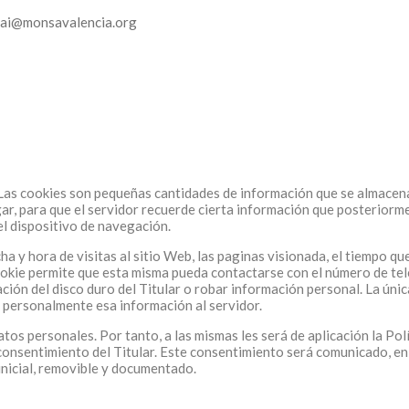
spai@monsavalencia.org
s. Las cookies son pequeñas cantidades de información que se almacen
egar, para que el servidor recuerde cierta información que posteriorm
el dispositivo de navegación.
a y hora de visitas al sitio Web, las paginas visionada, el tiempo que
ookie permite que esta misma pueda contactarse con el número de telé
ón del disco duro del Titular o robar información personal. La únic
a personalmente esa información al servidor.
tos personales. Por tanto, a las mismas les será de aplicación la Pol
l consentimiento del Titular. Este consentimiento será comunicado, en
inicial, removible y documentado.