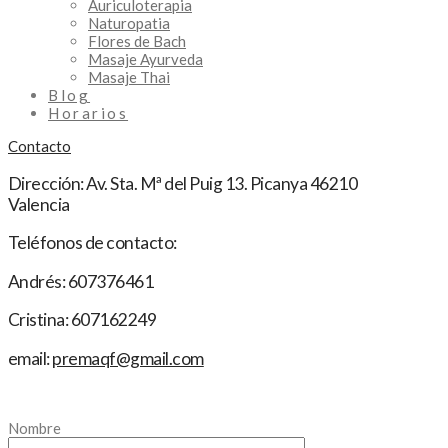
Auriculoterapia
Naturopatia
Flores de Bach
Masaje Ayurveda
Masaje Thai
Blog
Horarios
Contacto
Dirección: Av. Sta. Mª del Puig 13. Picanya 46210
Valencia
Teléfonos de contacto:
Andrés: 607376461
Cristina: 607162249
email:
premaqf@gmail.com
Nombre