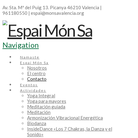
Av. Sta. Mª del Puig 13. Picanya 46210 Valencia |
961180550 | espai@monsavalencia.org
Navigation
Namaste
Espai Món Sa
Nosotros
El centro
Contacto
Eventos
Actividades
Yoga Integral
Yoga para mayores
Meditación guiada
Meditación
Armonización Vibracional Energética
Biodanza
InsideDance «Los 7 Chakras, la Danza y el
Sonido»