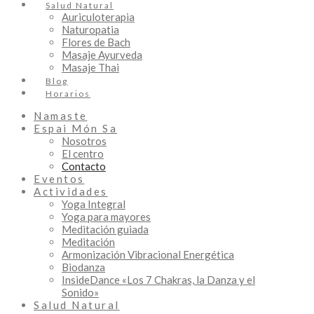
Salud Natural
Auriculoterapia
Naturopatia
Flores de Bach
Masaje Ayurveda
Masaje Thai
Blog
Horarios
Namaste
Espai Món Sa
Nosotros
El centro
Contacto
Eventos
Actividades
Yoga Integral
Yoga para mayores
Meditación guiada
Meditación
Armonización Vibracional Energética
Biodanza
InsideDance «Los 7 Chakras, la Danza y el
Sonido»
Salud Natural